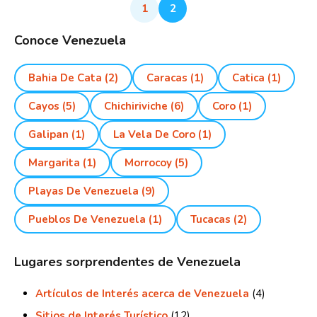
1
2
Conoce Venezuela
Bahia De Cata
(2)
Caracas
(1)
Catica
(1)
Cayos
(5)
Chichiriviche
(6)
Coro
(1)
Galipan
(1)
La Vela De Coro
(1)
Margarita
(1)
Morrocoy
(5)
Playas De Venezuela
(9)
Pueblos De Venezuela
(1)
Tucacas
(2)
Lugares sorprendentes de Venezuela
Artículos de Interés acerca de Venezuela
(4)
Sitios de Interés Turístico
(12)