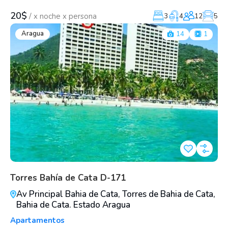
20$
/
x noche x persona
3
4
12
5
Aragua
14
1
Torres Bahía de Cata D-171
Av Principal Bahia de Cata, Torres de Bahia de Cata,
Bahia de Cata. Estado Aragua
Apartamentos