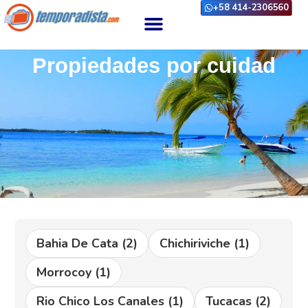
+58 414-2306560
Propiedades por cuidad
Bahia De Cata
(2)
Chichiriviche
(1)
Morrocoy
(1)
Rio Chico Los Canales
(1)
Tucacas
(2)