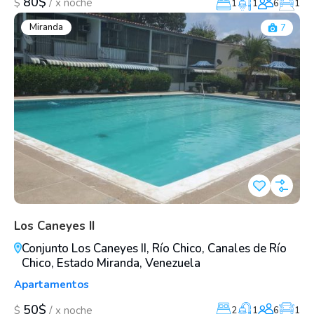
80$
/
$
x noche
1
1
6
1
Miranda
7
Los Caneyes II
Conjunto Los Caneyes II, Río Chico, Canales de Río
Chico, Estado Miranda, Venezuela
Apartamentos
50$
/
$
x noche
2
1
6
1