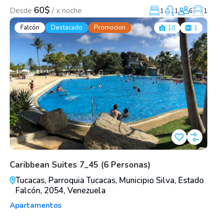
60$
/
Desde
x noche
1
1
6
1
Falcón
Destacado
Promocion
10
1
Caribbean Suites 7_45 (6 Personas)
Tucacas, Parroquia Tucacas, Municipio Silva, Estado
Falcón, 2054, Venezuela
Apartamentos