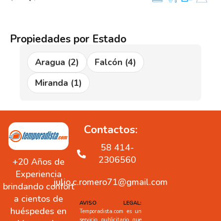
Propiedades por Estado
Aragua
(2)
Falcón
(4)
Miranda
(1)
Contactos:
58 414-
2306560
+20 Años de
Experiencia
julio.c.romero71@gmail.com
brindando confort
a cientos de
AVISO LEGAL:
huéspedes en
Temporadista.com es un
servicio publicitario que