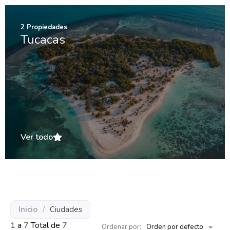
2
Propiedades
Tucacas
Ver todo
Inicio
/
Ciudades
1
a
7
Total de
7
Ordenar por:
Orden por defecto