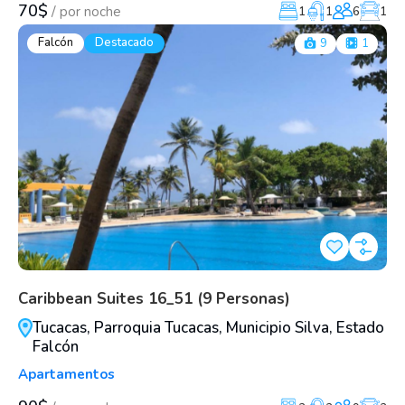
70$
/
por noche
1
1
6
1
Falcón
Destacado
9
1
Caribbean Suites 16_51 (9 Personas)
Tucacas, Parroquia Tucacas, Municipio Silva, Estado
Falcón
Apartamentos