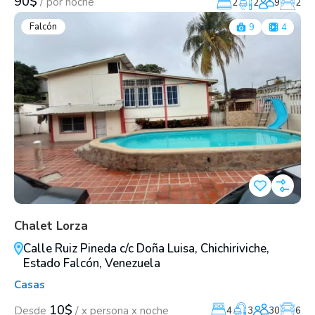
90$
/
por noche
2
2
9
2
Falcón
9
4
Chalet Lorza
Calle Ruiz Pineda c/c Doña Luisa, Chichiriviche,
Estado Falcón, Venezuela
Casas
10$
/
Desde
x persona x noche
4
3
30
6