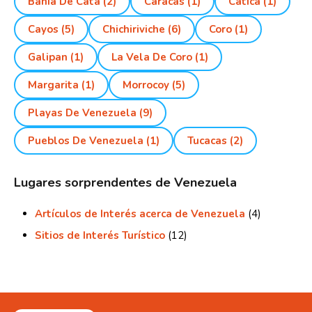
Bahia De Cata
(2)
Caracas
(1)
Catica
(1)
Cayos
(5)
Chichiriviche
(6)
Coro
(1)
Galipan
(1)
La Vela De Coro
(1)
Margarita
(1)
Morrocoy
(5)
Playas De Venezuela
(9)
Pueblos De Venezuela
(1)
Tucacas
(2)
Lugares sorprendentes de Venezuela
Artículos de Interés acerca de Venezuela
(4)
Sitios de Interés Turístico
(12)