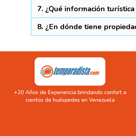
7. ¿Qué información turísti
8. ¿En dónde tiene propied
+20 Años de Experiencia brindando confort a
cientos de huéspedes en Venezuela