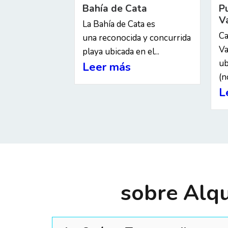
Bahía de Cata
P
V
La Bahía de Cata es
Ca
una reconocida y concurrida
Va
playa ubicada en el...
ub
Leer más
(no
L
sobre Alqu