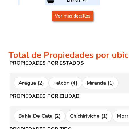
: 1
Baños: 4
alles
Ver más detalles
Total de Propiedades por ubic
PROPIEDADES POR ESTADOS
Aragua
(2)
Falcón
(4)
Miranda
(1)
PROPIEDADES POR CIUDAD
Bahia De Cata
(2)
Chichiriviche
(1)
Morr