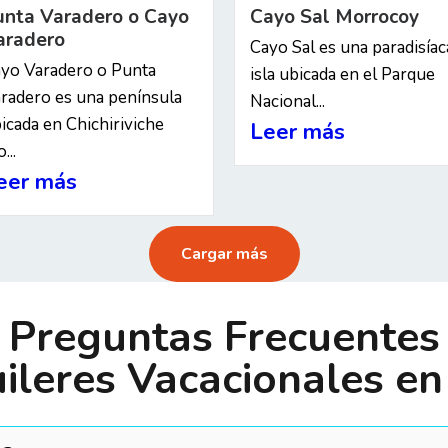
unta Varadero o Cayo
Cayo Sal Morrocoy
aradero
Cayo Sal es una paradisíac
yo Varadero o Punta
isla ubicada en el Parque
radero es una península
Nacional...
icada en Chichiriviche
Leer más
...
eer más
Cargar más
Preguntas Frecuentes
ileres Vacacionales e