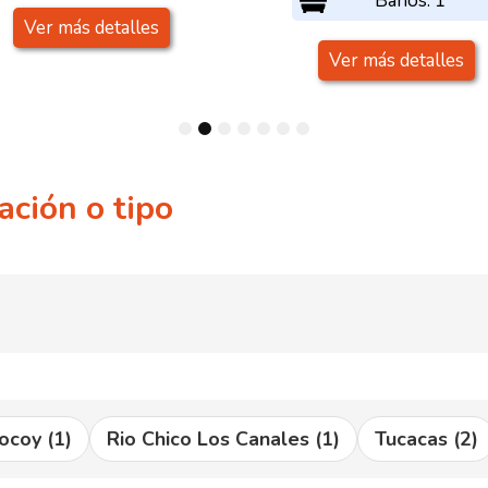
Baños: 1
Ver más detalles
Ver más detalles
1
2
3
4
5
6
7
ación o tipo
ocoy
(1)
Rio Chico Los Canales
(1)
Tucacas
(2)