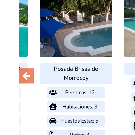
e Cata D-
Posada Brisas de
Morrocoy
s: 6
Personas: 12
nes: 1
Habitaciones: 3
tac: 1
Puestos Estac: 5