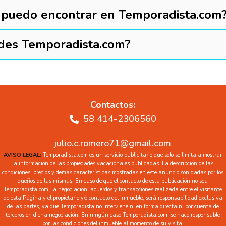
ca puedo encontrar en Temporadista.com
ades Temporadista.com?
Contactos:
58 414-2306560
julio.c.romero71@gmail.com
AVISO LEGAL:
Temporadista.com es un servicio publicitario que solo se limita a mostrar
la información de las propiedades vacacionales publicadas. La descripción de las
condiciones, precios y demás características mostradas en este anuncio son dadas por los
dueños de las mismas. En caso de que el contacto de esta publicación no sea
Temporadista.com, la negociación, acuerdos y transacciones realizada entre el visitante
de esta Página y el propietario y/o contacto del inmueble, será responsabilidad exclusiva
de las partes, ya que Temporadista no interviene ni en forma directa ni por cuenta de
terceros en dicha negociación. En ningún caso Temporadista.com, se hace responsable
por las condiciones del inmueble al momento de su visita.