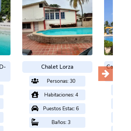
 D-
Chalet Lorza
Caribbean
P
Personas: 30
Habitaciones: 4
Ha
Puestos Estac: 6
Pu
Baños: 3