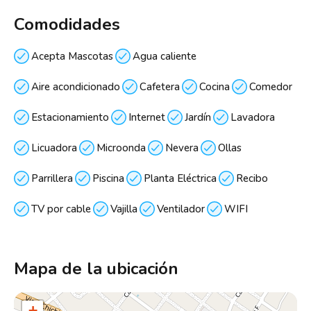
Comodidades
Acepta Mascotas
Agua caliente
Aire acondicionado
Cafetera
Cocina
Comedor
Estacionamiento
Internet
Jardín
Lavadora
Licuadora
Microonda
Nevera
Ollas
Parrillera
Piscina
Planta Eléctrica
Recibo
TV por cable
Vajilla
Ventilador
WIFI
Mapa de la ubicación
+