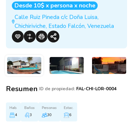
Desde 10$ x persona x noche
Calle Ruiz Pineda c/c Doña Luisa,
Chichiriviche, Estado Falcón, Venezuela
Resumen
|
ID de propiedad:
FAL-CHI-LOR-0004
Hab.
Baños
Personas
Estac.
4
3
30
6