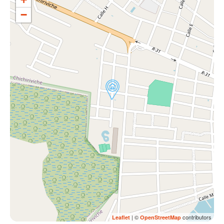
−
| ©
contributors
Leaflet
OpenStreetMap