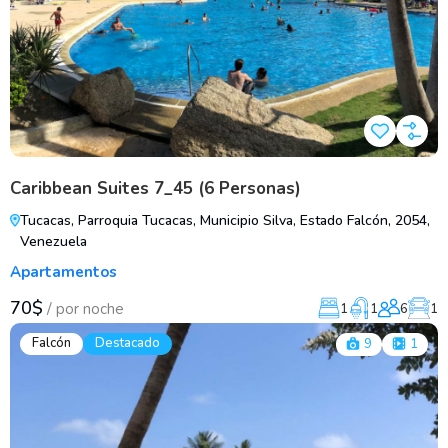
Caribbean Suites 7_45 (6 Personas)
Tucacas, Parroquia Tucacas, Municipio Silva, Estado Falcón, 2054,
Venezuela
Apartamentos
70$
/
por noche
1
1
6
1
Falcón
Destacado
9
1