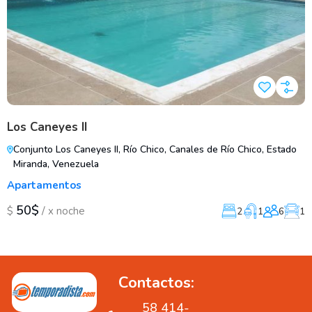
Los Caneyes II
Conjunto Los Caneyes II, Río Chico, Canales de Río Chico, Estado
Miranda, Venezuela
Apartamentos
50$
/
$
x noche
2
1
6
1
Contactos:
58 414-