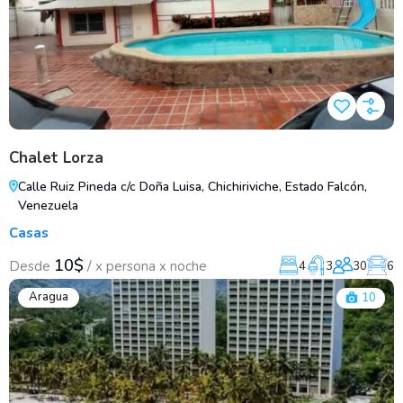
Chalet Lorza
Calle Ruiz Pineda c/c Doña Luisa, Chichiriviche, Estado Falcón,
Venezuela
Casas
10$
/
Desde
x persona x noche
4
3
30
6
Aragua
10