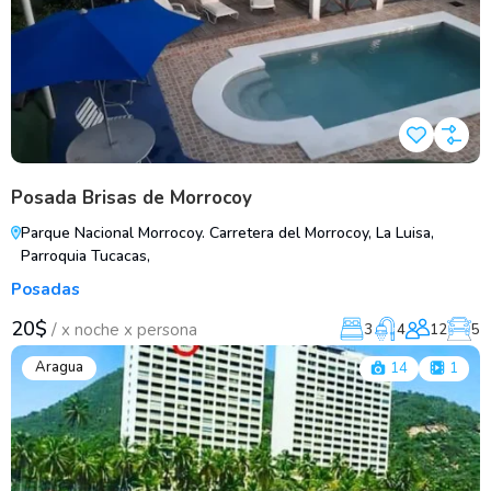
Posada Brisas de Morrocoy
Parque Nacional Morrocoy. Carretera del Morrocoy, La Luisa,
Parroquia Tucacas,
Posadas
20$
/
x noche x persona
3
4
12
5
Aragua
14
1