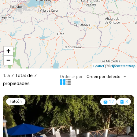
+
−
| ©
Leaflet
OpenStreetMap
1
a
7
Total de
7
Ordenar por:
Orden por defecto
propiedades
Falcón
12
3