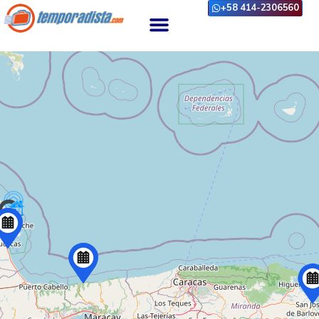
+58 414-2306560