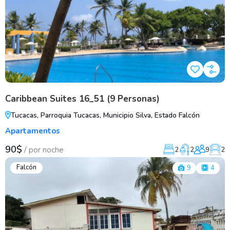
Caribbean Suites 16_51 (9 Personas)
Tucacas, Parroquia Tucacas, Municipio Silva, Estado Falcón
Apartamentos
90$
/
por noche
2
2
9
2
Falcón
9
4