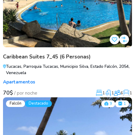
Caribbean Suites 7_45 (6 Personas)
Tucacas, Parroquia Tucacas, Municipio Silva, Estado Falcón, 2054,
Venezuela
Apartamentos
70$
/
por noche
1
1
6
1
Falcón
Destacado
9
1