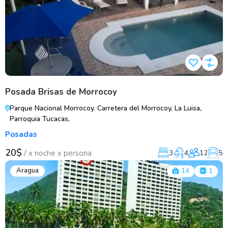
Posada Brisas de Morrocoy
Parque Nacional Morrocoy. Carretera del Morrocoy, La Luisa,
Parroquia Tucacas,
Posadas
20$
/
x noche x persona
3
4
12
5
Aragua
14
1