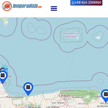
+58 414-2306560