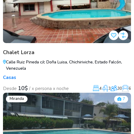
Chalet Lorza
Calle Ruiz Pineda c/c Doña Luisa, Chichiriviche, Estado Falcón,
Venezuela
Casas
10$
/
Desde
x persona x noche
4
3
30
6
Miranda
7