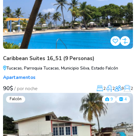
Caribbean Suites 16_51 (9 Personas)
Tucacas, Parroquia Tucacas, Municipio Silva, Estado Falcón
Apartamentos
90$
/
por noche
2
2
9
2
Falcón
9
4