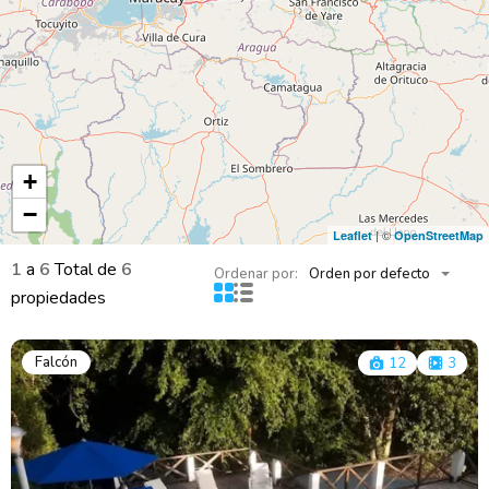
+
−
| ©
Leaflet
OpenStreetMap
1
a
6
Total de
6
Ordenar por:
Orden por defecto
propiedades
Falcón
12
3