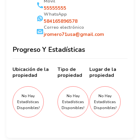
Móvil
55555555
WhatsApp
584165896578
Correo electrónico
jromero71usa@gmail.com
Progreso Y Estadísticas
Ubicación
de la
Tipo
de
Lugar
de la
propiedad
propiedad
propiedad
No Hay
No Hay
No Hay
Estadísticas
Estadísticas
Estadísticas
Disponibles!
Disponibles!
Disponibles!