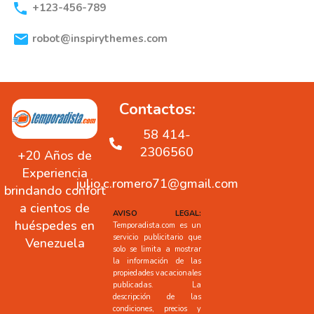
+123-456-789
robot@inspirythemes.com
Contactos:
58 414-
2306560
+20 Años de
Experiencia
julio.c.romero71@gmail.com
brindando confort
a cientos de
AVISO LEGAL:
huéspedes en
Temporadista.com es un
servicio publicitario que
Venezuela
solo se limita a mostrar
la información de las
propiedades vacacionales
publicadas. La
descripción de las
condiciones, precios y